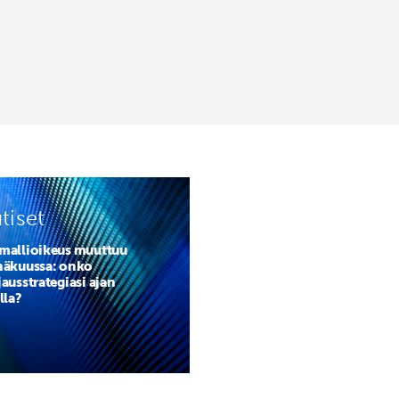
tiset
mallioikeus muuttuu
näkuussa: onko
ausstrategiasi ajan
lla?