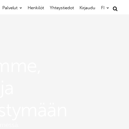
Palvelut
Henkilöt
Yhteystiedot
Kirjaudu
FI
Haku:
amme,
ja
stymään
imessä.