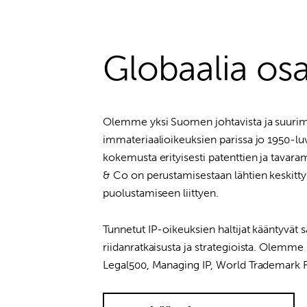
Globaalia os
Olemme yksi Suomen johtavista ja suurimm
immateriaalioikeuksien parissa jo 1950-lu
kokemusta erityisesti patenttien ja tavara
& Co on perustamisestaan lähtien keskitty
puolustamiseen liittyen.
Tunnetut IP-oikeuksien haltijat kääntyvät 
riidanratkaisusta ja strategioista. Olemme
Legal500, Managing IP, World Trademark R