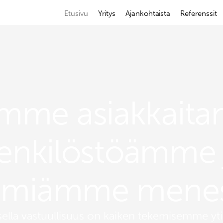
Etusivu
Yritys
Ajankohtaista
Referenssit
mme asiakkait
enkilöstöämme 
yhmiämme mene
ella vastuullisuus on kaiken tekemisemme yt