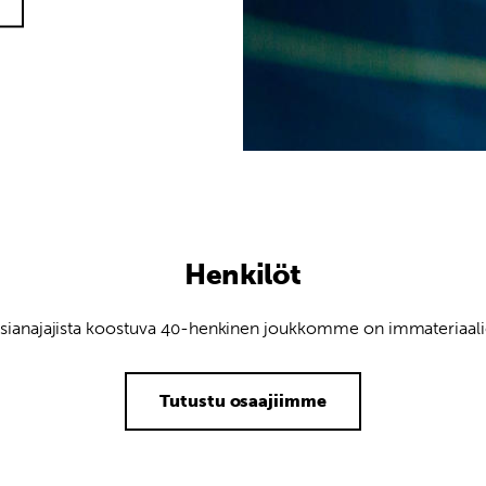
Henkilöt
a asianajajista koostuva 40-henkinen joukkomme on immateriaali
Tutustu osaajiimme