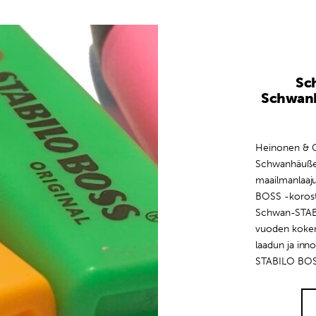
Sc
Schwan
Heinonen & 
Schwanhäuße
maailmanlaaju
BOSS -korost
Schwan-STABI
vuoden kokem
laadun ja inno
STABILO BOS