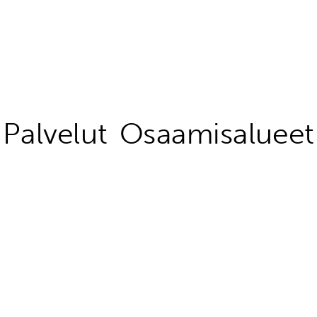
Palvelut
Osaamisalueet
IPR-suojaukset ja -analyysit
Digitalisaatio