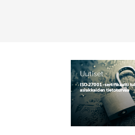
Uutiset
ISO 27001 -sertifikaatti t
asiakkaiden tietoturvaa