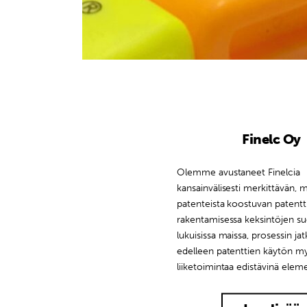
Finelc Oy
Olemme avustaneet Finelcia
kansainvälisesti merkittävän, 
patenteista koostuvan patentt
rakentamisessa keksintöjen su
lukuisissa maissa, prosessin ja
edelleen patenttien käytön m
liiketoimintaa edistävinä elem