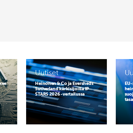
Uutiset
Uu
ukee
Heinonen & Co ja Eversheds
EU-
Sutherland kärkisijoilla IP
hei
STARS 2026 -vertailussa
suoj
tasa