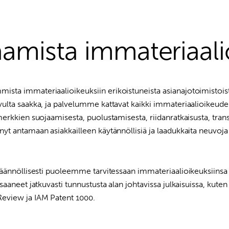
aamista immateriaali
ista immateriaalioikeuksiin erikoistuneista asianajotoimisto
vulta saakka, ja palvelumme kattavat kaikki immateriaalioikeud
merkkien suojaamisesta, puolustamisesta, riidanratkaisusta, tran
nyt antamaan asiakkailleen käytännöllisiä ja laadukkaita neuvoj
säännöllisesti puoleemme tarvitessaan immateriaalioikeuksiinsa 
 saaneet jatkuvasti tunnustusta alan johtavissa julkaisuissa, k
eview ja IAM Patent 1000.