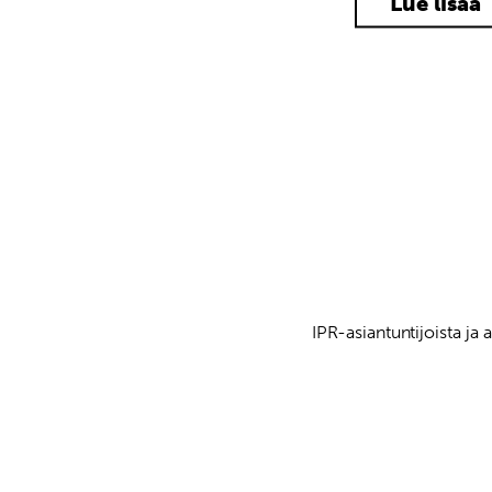
Lue lisää
IPR-asiantuntijoista j