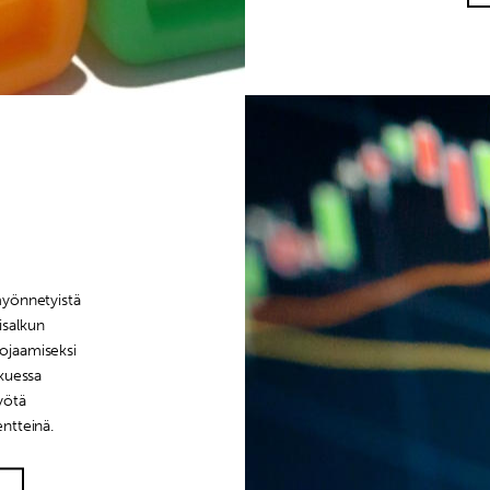
myönnetyistä
isalkun
ojaamiseksi
tkuessa
yötä
entteinä.