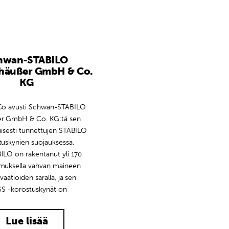
hwan-STABILO
häußer GmbH & Co.
KG
Co avusti Schwan-STABILO
r GmbH & Co. KG:tä sen
isesti tunnettujen STABILO
uskynien suojauksessa.
LO on rakentanut yli 170
uksella vahvan maineen
vaatioiden saralla, ja sen
S -korostuskynät on
Lue lisää