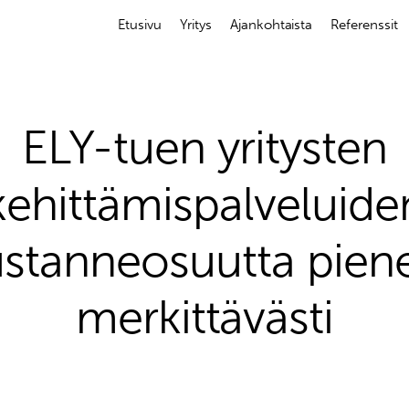
Etusivu
Yritys
Ajankohtaista
Referenssit
ELY-tuen yritysten
kehittämispalveluide
tanneosuutta pien
merkittävästi