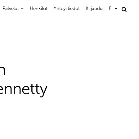
Palvelut
Henkilöt
Yhteystiedot
Kirjaudu
FI
Haku:
n
ennetty