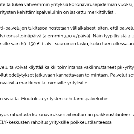
iteitä tukea vahvemmin yrityksiä koronavirusepidemian vuoksi,
tysten kehittämispalveluihin on laskettu merkittävästi.
i-palvelujen tukitasoa nostetaan väliaikaisesti siten, että palvelui
v/konsultointipäivä (aiemmin 300 €/päivä). Näin tyypillisistä 2-
yksille vain 60-150 € + alv -suuruinen lasku, koko tuen ollessa a
veluita voivat käyttää kaikki toimintansa vakiinnuttaneet pk-yrity
llut edellytykset jatkuvaan kannattavaan toimintaan. Palvelut so
älisillä markkinoilla toimiville yrityksille.
n sivuilta:
Muutoksia yritysten kehittämispalveluihin
ös rahoitusta koronaviruksen aiheuttaman poikkeustilanteen vu
ELY-keskusten rahoitus yrityksille poikkeustilanteessa