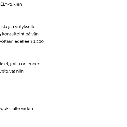
 ELY-tukien
sta jää yritykselle
5 konsultointipäivän
rvoltaan edelleen 1,200
kset, joilla on ennen
veltuvat niin
oksi alle viiden