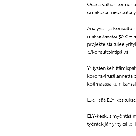
Osana valtion toimenp
omakustanneosuutta yri
Analyysi- ja Konsultoint
maksettavaksi 30 € + al
projekteista tulee yrit
€/konsultointipäivä.
Yritysten kehittämispal
koronavirustilannetta o
kotimaassa kuin kansainv
Lue lisää ELY-keskukse
ELY-keskus myöntää my
työntekijän yrityksille: