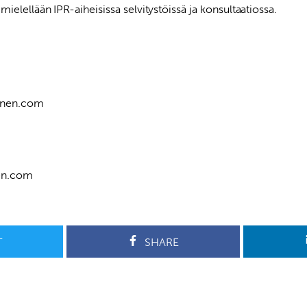
elellään IPR-aiheisissa selvitystöissä ja konsultaatiossa.
onen.com
en.com
T
SHARE