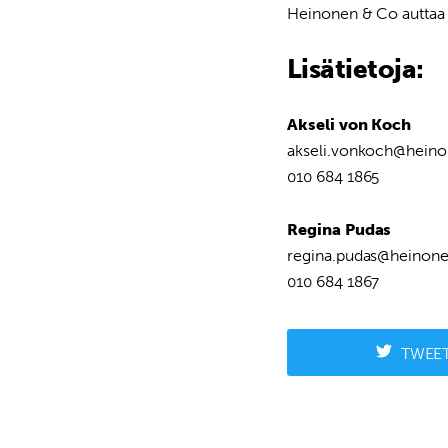
Heinonen & Co auttaa mi
Lisätietoja:
Akseli von Koch
akseli.vonkoch@hein
010 684 1865
Regina Pudas
regina.pudas@heinon
010 684 1867
TWEE