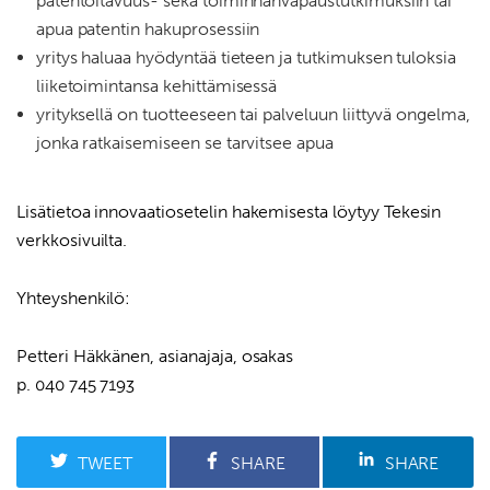
patentoitavuus- sekä toiminnanvapaustutkimuksiin tai
apua patentin hakuprosessiin
yritys haluaa hyödyntää tieteen ja tutkimuksen tuloksia
liiketoimintansa kehittämisessä
yrityksellä on tuotteeseen tai palveluun liittyvä ongelma,
jonka ratkaisemiseen se tarvitsee apua
Lisätietoa innovaatiosetelin hakemisesta löytyy
Tekesin
verkkosivuilta
.
Yhteyshenkilö:
Petteri Häkkänen, asianajaja, osakas
p. 040 745 7193
TWEET
SHARE
SHARE