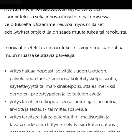
Avustamme innovaatiosetelin käyttökohteiden
suunnittelussa sekä innovaatiosetelin hakemisessa
veloituksetta. Osaamme neuvoa myös millaiset
edellytykset projektilla on saada muuta tukea tai rahoitusta.
Haku:
Innovaatiosetelillä voidaan Tekesin sivujen mukaan kattaa
muun muassa seuraavia palveluja:
yritys haluaa nopeasti selvittää uuden tuotteen,
palveluidean tai keksinnön jatkokehityskelpoisuutta,
käytettävyyttä tai markkinakelpoisuutta esimerkiksi
demojen, prototyyppien ja kokeilujen avulla
yritys tarvitsee ulkopuolisen asiantuntijan lausuntoa,
arviota ja testaus- tai mittauspalvelua
yritys tarvitsee tukea patentteihin, mallisuojiin ja
tavaramerkkeihin liittyviin selvityksiin kuten uutuus-,