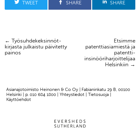
TWEET
SHARE
SHARE
Työsuhdekeksinnöt-
Etsimme
Artikkelien
kirjasta julkaistu päivitetty
patenttiasiamiestä ja
selaus
painos
patentti-
insinööriharjoittelijaa
Helsinkiin
Asianajotoimisto Heinonen & Co Oy | Fabianinkatu 29 B, 00100
Helsinki | p.
010 684 1800
|
Yhteystiedot
|
Tietosuoja |
Käyttöehdot