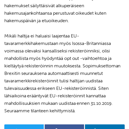
hakemukset säilyttäisivät alkuperäiseen
hakemusajankohtaansa perustuvat oikeudet kuten
hakemuspäivän ja etuoikeuden.
Mikäli haltija ei haluaisi laajentaa EU-
tavaramerkkihakemustaan myös Isossa-Britanniassa
voimassa olevaksi kansalliseksi rekisteröinniksi, olisi
mahdollista myös hyödyntää opt out -vaihtoehtoa ja
kieltäytyä rekisteröinnin muutoksesta. Sopimuksettoman
Brexitin seurauksena automaattisesti muunnetut
tavaramerkkirekisteröinnit tulisi haltijan uudistaa
tulevaisuudessa erikseen EU-rekisteröinnistä. Siten
lähiaikoina erääntyvät EU-rekisteröinnit kannattaa
mahdollisuuksien mukaan uudistaa ennen 31.10.2019.
Seuraamme tilanteen kehittymistä.