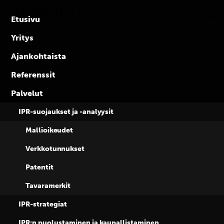
Ratkaisija
Skip
to
IPR-
Etusivu
content
asioissa
Yritys
kaikkialla
Ajankohtaista
maailmassa
Referenssit
Sopimuksettoman
Palvelut
Brexitin
IPR-suojaukset ja -analyysit
Mallioikeudet
vaikutukset EU-
Verkkotunnukset
Patentit
tavaramerkkeihin
Tavaramerkit
IPR-strategiat
keskiviikko, 18.9.2019
IPR:n puolustaminen ja kaupallistaminen