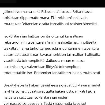
Näin ollen nämä tavaramerkit ja mallit olisivat tämän
jälkeen voimassa sekä EU:ssa että Isossa-Britanniassa
toisistaan riippumattomana. EU-rekisteröinnit vain
muuttuvat Britannian osalta kansallisiksi rekisteröinneiksi.
Haku:
Iso-Britannian hallitus on ilmoittanut kansallisen
rekisteröinnin tapahtuvan ”minimaalisella hallinnollisella
taakalla”. Tämä tarkoittanee, että muuntaminen tapahtuisi
automaattisesti ilman tavaramerkkien tai mallien haltijoilta
vaadittavia toimenpiteitä. Jatkossa muun muassa
uusimiseen ja valvontaan liittyvät toimenpiteet
toteutettaisiin Iso-Britannian kansallisten lakien mukaisesti.
Brexit-hetkellä hakemusvaiheessa olevat EU-tavaramerkit
ja yhteisömallit vaatisivat uutta hakemusta, mikäli hakija
haluaisi sisällyttää Iso-Britannian niiden
voimassaoloalueeseen. Tästä riippumatta kyseiset