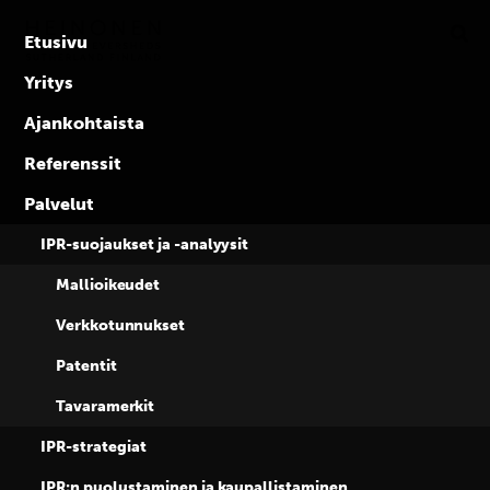
Ratkaisija
Skip
to
IPR-
Etusivu
content
asioissa
Yritys
kaikkialla
Ajankohtaista
maailmassa
Referenssit
Kati Rantala on
Palvelut
valittu Suomen
IPR-suojaukset ja -analyysit
Mallioikeudet
Teollisoikeudelline
Verkkotunnukset
Patentit
yhdistys ry:n
Tavaramerkit
hallituksen
IPR-strategiat
IPR:n puolustaminen ja kaupallistaminen