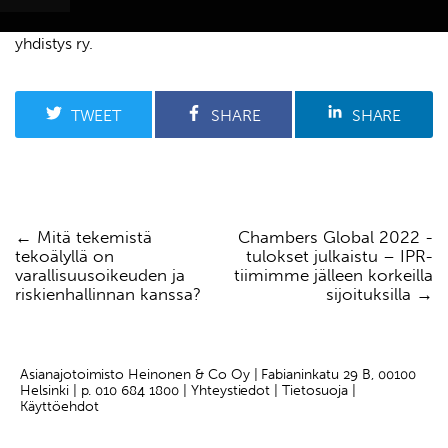
https://www.sty.net/
/
Suomen teollisoikeudellinen
yhdistys ry.
Haku:
TWEET
SHARE
SHARE
Mitä tekemistä
Chambers Global 2022 -
Artikkelien
tekoälyllä on
tulokset julkaistu – IPR-
selaus
varallisuusoikeuden ja
tiimimme jälleen korkeilla
riskienhallinnan kanssa?
sijoituksilla
Asianajotoimisto Heinonen & Co Oy | Fabianinkatu 29 B, 00100
Helsinki | p.
010 684 1800
|
Yhteystiedot
|
Tietosuoja |
Käyttöehdot