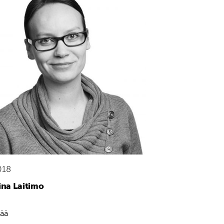
018
iina Laitimo
sää