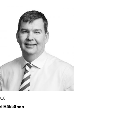
018
ri Häkkänen