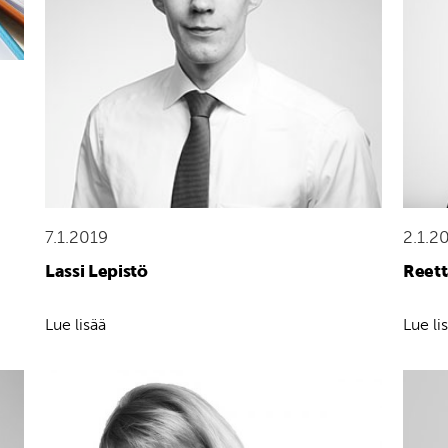
7.1.2019
2.1.2
Lassi Lepistö
Reet
Lue lisää
Lue li