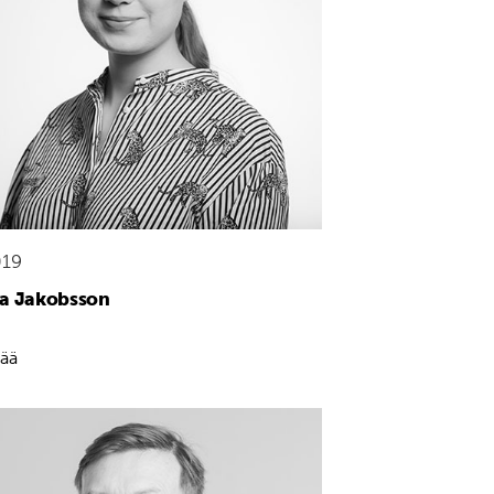
019
ta Jakobsson
sää