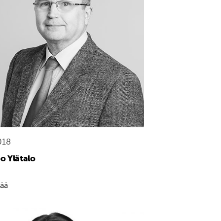
018
 Ylätalo
sää